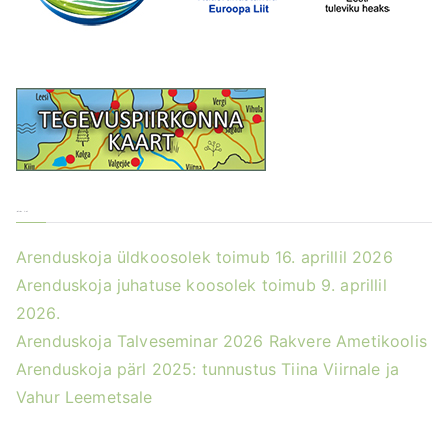
Värsked uudised
Arenduskoja üldkoosolek toimub 16. aprillil 2026
Arenduskoja juhatuse koosolek toimub 9. aprillil
2026.
Arenduskoja Talveseminar 2026 Rakvere Ametikoolis
Arenduskoja pärl 2025: tunnustus Tiina Viirnale ja
Vahur Leemetsale