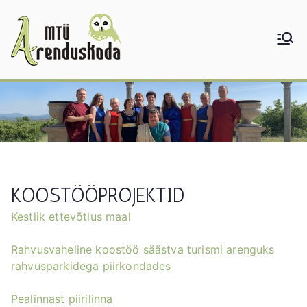
Skip
to
content
KOOSTÖÖPROJEKTID
Kestlik ettevõtlus maal
Rahvusvaheline koostöö säästva turismi arenguks
rahvusparkidega piirkondades
Pealinnast piirilinna