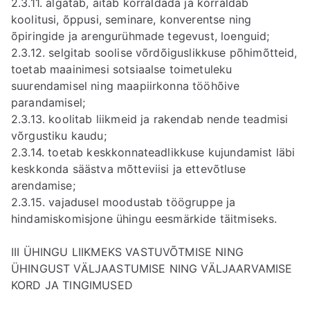
2.3.11. algatab, aitab korraldada ja korraldab
koolitusi, õppusi, seminare, konverentse ning
õpiringide ja arengurühmade tegevust, loenguid;
2.3.12. selgitab soolise võrdõiguslikkuse põhimõtteid,
toetab maainimesi sotsiaalse toimetuleku
suurendamisel ning maapiirkonna tööhõive
parandamisel;
2.3.13. koolitab liikmeid ja rakendab nende teadmisi
võrgustiku kaudu;
2.3.14. toetab keskkonnateadlikkuse kujundamist läbi
keskkonda säästva mõtteviisi ja ettevõtluse
arendamise;
2.3.15. vajadusel moodustab töögruppe ja
hindamiskomisjone ühingu eesmärkide täitmiseks.
III ÜHINGU LIIKMEKS VASTUVÕTMISE NING
ÜHINGUST VÄLJAASTUMISE NING VÄLJAARVAMISE
KORD JA TINGIMUSED