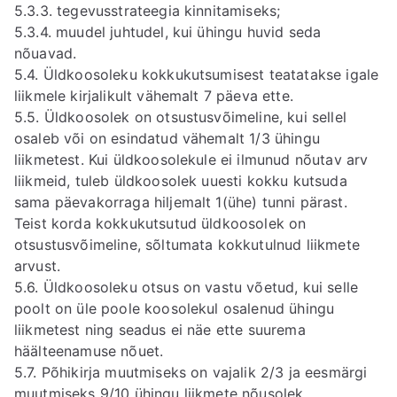
5.3.3. tegevusstrateegia kinnitamiseks;
5.3.4. muudel juhtudel, kui ühingu huvid seda
nõuavad.
5.4. Üldkoosoleku kokkukutsumisest teatatakse igale
liikmele kirjalikult vähemalt 7 päeva ette.
5.5. Üldkoosolek on otsustusvõimeline, kui sellel
osaleb või on esindatud vähemalt 1/3 ühingu
liikmetest. Kui üldkoosolekule ei ilmunud nõutav arv
liikmeid, tuleb üldkoosolek uuesti kokku kutsuda
sama päevakorraga hiljemalt 1(ühe) tunni pärast.
Teist korda kokkukutsutud üldkoosolek on
otsustusvõimeline, sõltumata kokkutulnud liikmete
arvust.
5.6. Üldkoosoleku otsus on vastu võetud, kui selle
poolt on üle poole koosolekul osalenud ühingu
liikmetest ning seadus ei näe ette suurema
häälteenamuse nõuet.
5.7. Põhikirja muutmiseks on vajalik 2/3 ja eesmärgi
muutmiseks 9/10 ühingu liikmete nõusolek.