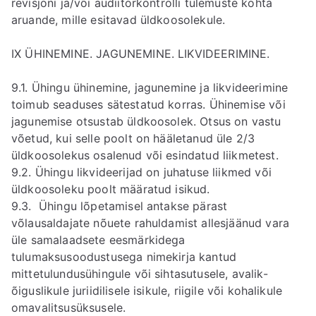
revisjoni ja/või audiitorkontrolli tulemuste kohta
aruande, mille esitavad üldkoosolekule.
IX ÜHINEMINE. JAGUNEMINE. LIKVIDEERIMINE.
9.1. Ühingu ühinemine, jagunemine ja likvideerimine
toimub seaduses sätestatud korras. Ühinemise või
jagunemise otsustab üldkoosolek. Otsus on vastu
võetud, kui selle poolt on hääletanud üle 2/3
üldkoosolekus osalenud või esindatud liikmetest.
9.2. Ühingu likvideerijad on juhatuse liikmed või
üldkoosoleku poolt määratud isikud.
9.3. Ühingu lõpetamisel antakse pärast
võlausaldajate nõuete rahuldamist allesjäänud vara
üle samalaadsete eesmärkidega
tulumaksusoodustusega nimekirja kantud
mittetulundusühingule või sihtasutusele, avalik-
õiguslikule juriidilisele isikule, riigile või kohalikule
omavalitsusüksusele.