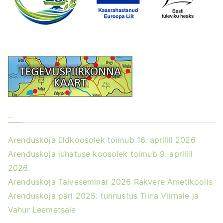
Värsked uudised
Arenduskoja üldkoosolek toimub 16. aprillil 2026
Arenduskoja juhatuse koosolek toimub 9. aprillil
2026.
Arenduskoja Talveseminar 2026 Rakvere Ametikoolis
Arenduskoja pärl 2025: tunnustus Tiina Viirnale ja
Vahur Leemetsale