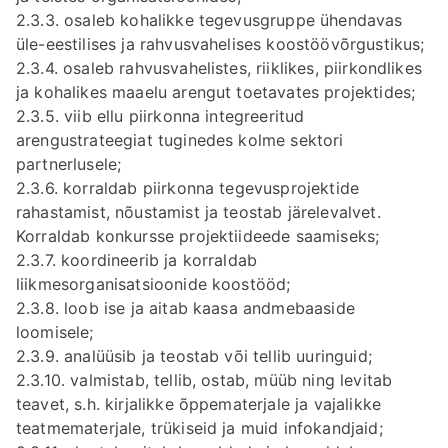
2.3.3. osaleb kohalikke tegevusgruppe ühendavas
üle-eestilises ja rahvusvahelises koostöövõrgustikus;
2.3.4. osaleb rahvusvahelistes, riiklikes, piirkondlikes
ja kohalikes maaelu arengut toetavates projektides;
2.3.5. viib ellu piirkonna integreeritud
arengustrateegiat tuginedes kolme sektori
partnerlusele;
2.3.6. korraldab piirkonna tegevusprojektide
rahastamist, nõustamist ja teostab järelevalvet.
Korraldab konkursse projektiideede saamiseks;
2.3.7. koordineerib ja korraldab
liikmesorganisatsioonide koostööd;
2.3.8. loob ise ja aitab kaasa andmebaaside
loomisele;
2.3.9. analüüsib ja teostab või tellib uuringuid;
2.3.10. valmistab, tellib, ostab, müüb ning levitab
teavet, s.h. kirjalikke õppematerjale ja vajalikke
teatmematerjale, trükiseid ja muid infokandjaid;