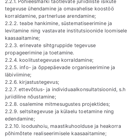
2.2.1. Põhieesmärki taotlevate juriidiliste isikute
tegevuse ühendamine ja omavahelise koostöö
korraldamine, partnerluse arendamine;
2.2.2. teabe hankimine, süstematiseerimine ja
levitamine ning vastavate institutsioonide loomisele
kaasaaitamine;
2.2.3. erinevate sihtgruppide tegevuse
propageerimine ja toetamine.
2.2.4. koolitustegevuse korraldamine;
2.2.5. info- ja õppepäevade organiseerimine ja
läbiviimine;
2.2.6. kirjastustegevus;
2.2.7. ettevõtlus- ja individuaalkonsultatsioonid, s.h
juriidiline nõustamine;
2.2.8. osalemine mitmesugustes projektides;
2.2.9. seltsitegevuse ja külaelu toetamine ning
edendamine;
2.2.10. loodushoiu, maastikuhoolduse ja heakorra
põhimõtete realiseerimisele kaasaaitamine;