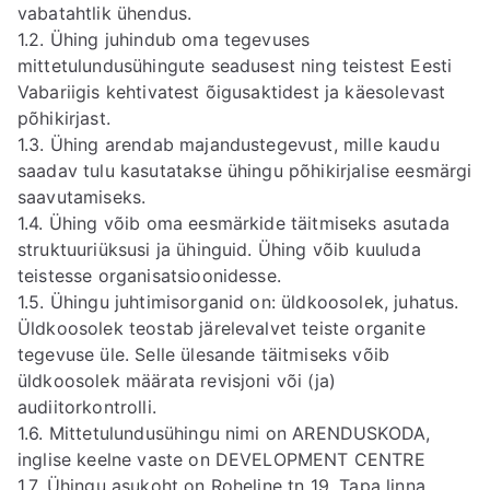
vabatahtlik ühendus.
1.2. Ühing juhindub oma tegevuses
mittetulundusühingute seadusest ning teistest Eesti
Vabariigis kehtivatest õigusaktidest ja käesolevast
põhikirjast.
1.3. Ühing arendab majandustegevust, mille kaudu
saadav tulu kasutatakse ühingu põhikirjalise eesmärgi
saavutamiseks.
1.4. Ühing võib oma eesmärkide täitmiseks asutada
struktuuriüksusi ja ühinguid. Ühing võib kuuluda
teistesse organisatsioonidesse.
1.5. Ühingu juhtimisorganid on: üldkoosolek, juhatus.
Üldkoosolek teostab järelevalvet teiste organite
tegevuse üle. Selle ülesande täitmiseks võib
üldkoosolek määrata revisjoni või (ja)
audiitorkontrolli.
1.6. Mittetulundusühingu nimi on ARENDUSKODA,
inglise keelne vaste on DEVELOPMENT CENTRE
1.7. Ühingu asukoht on Roheline tn 19, Tapa linna,