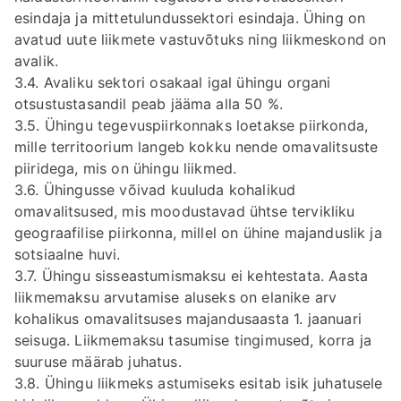
esindaja ja mittetulundussektori esindaja. Ühing on
avatud uute liikmete vastuvõtuks ning liikmeskond on
avalik.
3.4. Avaliku sektori osakaal igal ühingu organi
otsustustasandil peab jääma alla 50 %.
3.5. Ühingu tegevuspiirkonnaks loetakse piirkonda,
mille territoorium langeb kokku nende omavalitsuste
piiridega, mis on ühingu liikmed.
3.6. Ühingusse võivad kuuluda kohalikud
omavalitsused, mis moodustavad ühtse tervikliku
geograafilise piirkonna, millel on ühine majanduslik ja
sotsiaalne huvi.
3.7. Ühingu sisseastumismaksu ei kehtestata. Aasta
liikmemaksu arvutamise aluseks on elanike arv
kohalikus omavalitsuses majandusaasta 1. jaanuari
seisuga. Liikmemaksu tasumise tingimused, korra ja
suuruse määrab juhatus.
3.8. Ühingu liikmeks astumiseks esitab isik juhatusele