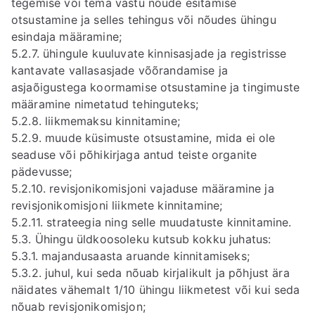
tegemise või tema vastu nõude esitamise
otsustamine ja selles tehingus või nõudes ühingu
esindaja määramine;
5.2.7. ühingule kuuluvate kinnisasjade ja registrisse
kantavate vallasasjade võõrandamise ja
asjaõigustega koormamise otsustamine ja tingimuste
määramine nimetatud tehinguteks;
5.2.8. liikmemaksu kinnitamine;
5.2.9. muude küsimuste otsustamine, mida ei ole
seaduse või põhikirjaga antud teiste organite
pädevusse;
5.2.10. revisjonikomisjoni vajaduse määramine ja
revisjonikomisjoni liikmete kinnitamine;
5.2.11. strateegia ning selle muudatuste kinnitamine.
5.3. Ühingu üldkoosoleku kutsub kokku juhatus:
5.3.1. majandusaasta aruande kinnitamiseks;
5.3.2. juhul, kui seda nõuab kirjalikult ja põhjust ära
näidates vähemalt 1/10 ühingu liikmetest või kui seda
nõuab revisjonikomisjon;