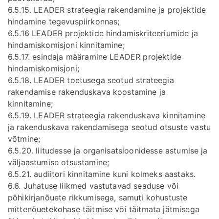
6.5.15. LEADER strateegia rakendamine ja projektide
hindamine tegevuspiirkonnas;
6.5.16 LEADER projektide hindamiskriteeriumide ja
hindamiskomisjoni kinnitamine;
6.5.17. esindaja määramine LEADER projektide
hindamiskomisjoni;
6.5.18. LEADER toetusega seotud strateegia
rakendamise rakenduskava koostamine ja
kinnitamine;
6.5.19. LEADER strateegia rakenduskava kinnitamine
ja rakenduskava rakendamisega seotud otsuste vastu
võtmine;
6.5.20. liitudesse ja organisatsioonidesse astumise ja
väljaastumise otsustamine;
6.5.21. audiitori kinnitamine kuni kolmeks aastaks.
6.6. Juhatuse liikmed vastutavad seaduse või
põhikirjanõuete rikkumisega, samuti kohustuste
mittenõuetekohase täitmise või täitmata jätmisega