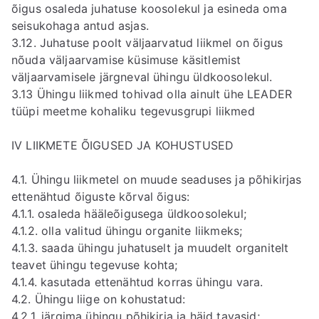
õigus osaleda juhatuse koosolekul ja esineda oma
seisukohaga antud asjas.
3.12. Juhatuse poolt väljaarvatud liikmel on õigus
nõuda väljaarvamise küsimuse käsitlemist
väljaarvamisele järgneval ühingu üldkoosolekul.
3.13 Ühingu liikmed tohivad olla ainult ühe LEADER
tüüpi meetme kohaliku tegevusgrupi liikmed
IV LIIKMETE ÕIGUSED JA KOHUSTUSED
4.1. Ühingu liikmetel on muude seaduses ja põhikirjas
ettenähtud õiguste kõrval õigus:
4.1.1. osaleda hääleõigusega üldkoosolekul;
4.1.2. olla valitud ühingu organite liikmeks;
4.1.3. saada ühingu juhatuselt ja muudelt organitelt
teavet ühingu tegevuse kohta;
4.1.4. kasutada ettenähtud korras ühingu vara.
4.2. Ühingu liige on kohustatud:
4.2.1. järgima ühingu põhikirja ja häid tavasid;