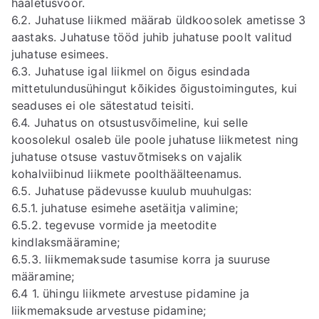
hääletusvoor.
6.2. Juhatuse liikmed määrab üldkoosolek ametisse 3
aastaks. Juhatuse tööd juhib juhatuse poolt valitud
juhatuse esimees.
6.3. Juhatuse igal liikmel on õigus esindada
mittetulundusühingut kõikides õigustoimingutes, kui
seaduses ei ole sätestatud teisiti.
6.4. Juhatus on otsustusvõimeline, kui selle
koosolekul osaleb üle poole juhatuse liikmetest ning
juhatuse otsuse vastuvõtmiseks on vajalik
kohalviibinud liikmete poolthäälteenamus.
6.5. Juhatuse pädevusse kuulub muuhulgas:
6.5.1. juhatuse esimehe asetäitja valimine;
6.5.2. tegevuse vormide ja meetodite
kindlaksmääramine;
6.5.3. liikmemaksude tasumise korra ja suuruse
määramine;
6.4 1. ühingu liikmete arvestuse pidamine ja
liikmemaksude arvestuse pidamine;