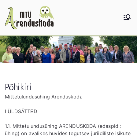
Skip
to
content
Põhikiri
Mittetulundusühing Arenduskoda
I ÜLDSÄTTED
1.1. Mittetulundusühing ARENDUSKODA (edaspidi:
ühing) on avalikes huvides tegutsev juriidiliste isikute