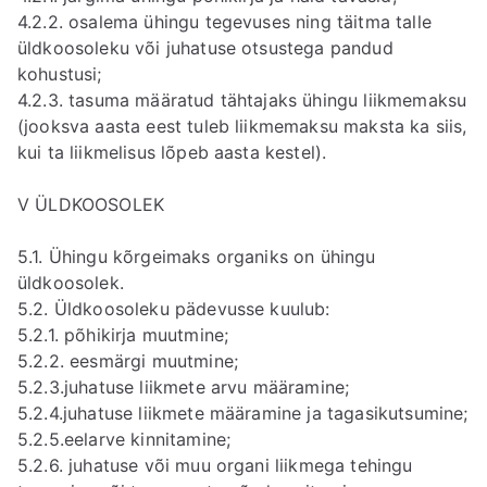
4.2.2. osalema ühingu tegevuses ning täitma talle
üldkoosoleku või juhatuse otsustega pandud
kohustusi;
4.2.3. tasuma määratud tähtajaks ühingu liikmemaksu
(jooksva aasta eest tuleb liikmemaksu maksta ka siis,
kui ta liikmelisus lõpeb aasta kestel).
V ÜLDKOOSOLEK
5.1. Ühingu kõrgeimaks organiks on ühingu
üldkoosolek.
5.2. Üldkoosoleku pädevusse kuulub:
5.2.1. põhikirja muutmine;
5.2.2. eesmärgi muutmine;
5.2.3.juhatuse liikmete arvu määramine;
5.2.4.juhatuse liikmete määramine ja tagasikutsumine;
5.2.5.eelarve kinnitamine;
5.2.6. juhatuse või muu organi liikmega tehingu