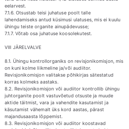
eelarvest.
7.1.6. Otsustab teisi juhatuse poolt talle
lahendamiseks antud küsimusi ulatuses, mis ei kuulu
ühingu teiste organite ainupädevusse;
7.1.7. Võtab osa juhatuse koosolekutest.
VIII JÄRELVALVE
8.1. Ühingu kontrollorganiks on revisjonikomisjon, mis
on kuni kolme liikmeline ja/või audiitor.
Revisjonikomisjon valitakse põhikirjas sätestatud
korras kolmeks aastaks.
8.2. Revisjonikomisjon või audiitor kontrollib ühingu
juhtorganite poolt vastuvõetud otsuste ja muude
aktide täitmist, vara ja vahendite kasutamist ja
käsutamist vähemalt üks kord aastas, pärast
majandusaasta lõppemist.
8.3. Revisjonikomisjon või audiitor koostavad