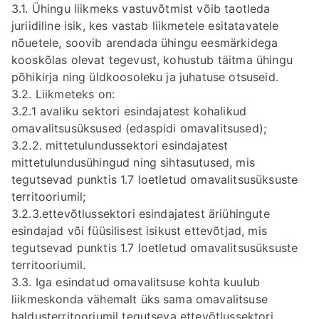
3.1. Ühingu liikmeks vastuvõtmist võib taotleda
juriidiline isik, kes vastab liikmetele esitatavatele
nõuetele, soovib arendada ühingu eesmärkidega
kooskõlas olevat tegevust, kohustub täitma ühingu
põhikirja ning üldkoosoleku ja juhatuse otsuseid.
3.2. Liikmeteks on:
3.2.1 avaliku sektori esindajatest kohalikud
omavalitsusüksused (edaspidi omavalitsused);
3.2.2. mittetulundussektori esindajatest
mittetulundusühingud ning sihtasutused, mis
tegutsevad punktis 1.7 loetletud omavalitsusüksuste
territooriumil;
3.2.3.ettevõtlussektori esindajatest äriühingute
esindajad või füüsilisest isikust ettevõtjad, mis
tegutsevad punktis 1.7 loetletud omavalitsusüksuste
territooriumil.
3.3. Iga esindatud omavalitsuse kohta kuulub
liikmeskonda vähemalt üks sama omavalitsuse
haldusterritooriumil tegutseva ettevõtlussektori