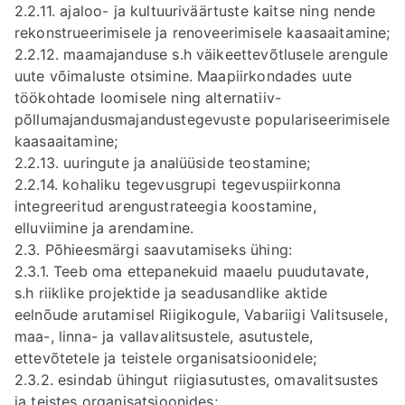
2.2.11. ajaloo- ja kultuuriväärtuste kaitse ning nende
rekonstrueerimisele ja renoveerimisele kaasaaitamine;
2.2.12. maamajanduse s.h väikeettevõtlusele arengule
uute võimaluste otsimine. Maapiirkondades uute
töökohtade loomisele ning alternatiiv-
põllumajandusmajandustegevuste populariseerimisele
kaasaaitamine;
2.2.13. uuringute ja analüüside teostamine;
2.2.14. kohaliku tegevusgrupi tegevuspiirkonna
integreeritud arengustrateegia koostamine,
elluviimine ja arendamine.
2.3. Põhieesmärgi saavutamiseks ühing:
2.3.1. Teeb oma ettepanekuid maaelu puudutavate,
s.h riiklike projektide ja seadusandlike aktide
eelnõude arutamisel Riigikogule, Vabariigi Valitsusele,
maa-, linna- ja vallavalitsustele, asutustele,
ettevõtetele ja teistele organisatsioonidele;
2.3.2. esindab ühingut riigiasutustes, omavalitsustes
ja teistes organisatsioonides;