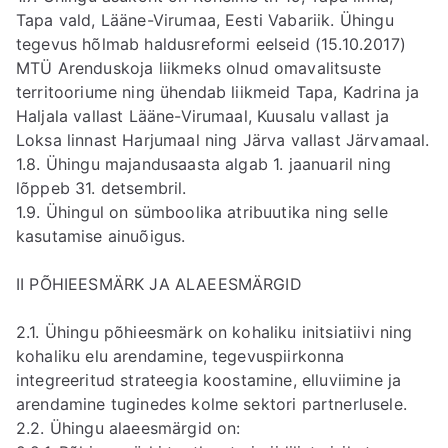
Tapa vald, Lääne-Virumaa, Eesti Vabariik. Ühingu
tegevus hõlmab haldusreformi eelseid (15.10.2017)
MTÜ Arenduskoja liikmeks olnud omavalitsuste
territooriume ning ühendab liikmeid Tapa, Kadrina ja
Haljala vallast Lääne-Virumaal, Kuusalu vallast ja
Loksa linnast Harjumaal ning Järva vallast Järvamaal.
1.8. Ühingu majandusaasta algab 1. jaanuaril ning
lõppeb 31. detsembril.
1.9. Ühingul on sümboolika atribuutika ning selle
kasutamise ainuõigus.
II PÕHIEESMÄRK JA ALAEESMÄRGID
2.1. Ühingu põhieesmärk on kohaliku initsiatiivi ning
kohaliku elu arendamine, tegevuspiirkonna
integreeritud strateegia koostamine, elluviimine ja
arendamine tuginedes kolme sektori partnerlusele.
2.2. Ühingu alaeesmärgid on: