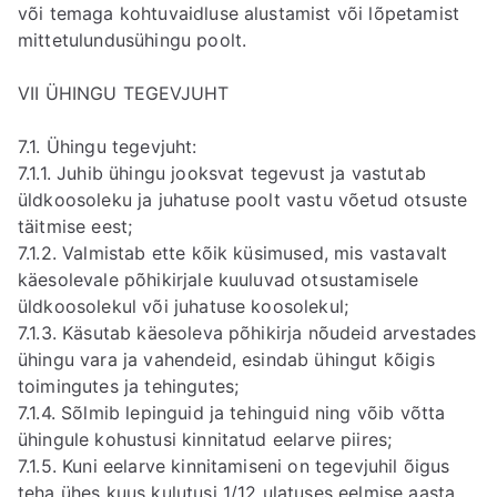
või temaga kohtuvaidluse alustamist või lõpetamist
mittetulundusühingu poolt.
VII ÜHINGU TEGEVJUHT
7.1. Ühingu tegevjuht:
7.1.1. Juhib ühingu jooksvat tegevust ja vastutab
üldkoosoleku ja juhatuse poolt vastu võetud otsuste
täitmise eest;
7.1.2. Valmistab ette kõik küsimused, mis vastavalt
käesolevale põhikirjale kuuluvad otsustamisele
üldkoosolekul või juhatuse koosolekul;
7.1.3. Käsutab käesoleva põhikirja nõudeid arvestades
ühingu vara ja vahendeid, esindab ühingut kõigis
toimingutes ja tehingutes;
7.1.4. Sõlmib lepinguid ja tehinguid ning võib võtta
ühingule kohustusi kinnitatud eelarve piires;
7.1.5. Kuni eelarve kinnitamiseni on tegevjuhil õigus
teha ühes kuus kulutusi 1/12 ulatuses eelmise aasta