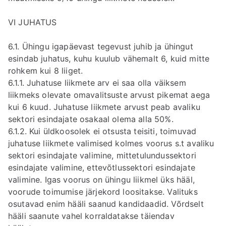
VI JUHATUS
6.1. Ühingu igapäevast tegevust juhib ja ühingut
esindab juhatus, kuhu kuulub vähemalt 6, kuid mitte
rohkem kui 8 liiget.
6.1.1. Juhatuse liikmete arv ei saa olla väiksem
liikmeks olevate omavalitsuste arvust pikemat aega
kui 6 kuud. Juhatuse liikmete arvust peab avaliku
sektori esindajate osakaal olema alla 50%.
6.1.2. Kui üldkoosolek ei otsusta teisiti, toimuvad
juhatuse liikmete valimised kolmes voorus s.t avaliku
sektori esindajate valimine, mittetulundussektori
esindajate valimine, ettevõtlussektori esindajate
valimine. Igas voorus on ühingu liikmel üks hääl,
voorude toimumise järjekord loositakse. Valituks
osutavad enim hääli saanud kandidaadid. Võrdselt
hääli saanute vahel korraldatakse täiendav