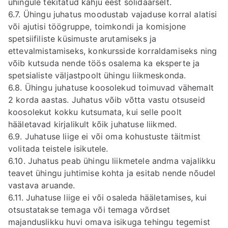
ühingule tekitatud kahju eest solidaarselt.
6.7. Ühingu juhatus moodustab vajaduse korral alatisi
või ajutisi töögruppe, toimkondi ja komisjone
spetsiifiliste küsimuste arutamiseks ja
ettevalmistamiseks, konkursside korraldamiseks ning
võib kutsuda nende töös osalema ka eksperte ja
spetsialiste väljastpoolt ühingu liikmeskonda.
6.8. Ühingu juhatuse koosolekud toimuvad vähemalt
2 korda aastas. Juhatus võib võtta vastu otsuseid
koosolekut kokku kutsumata, kui selle poolt
hääletavad kirjalikult kõik juhatuse liikmed.
6.9. Juhatuse liige ei või oma kohustuste täitmist
volitada teistele isikutele.
6.10. Juhatus peab ühingu liikmetele andma vajalikku
teavet ühingu juhtimise kohta ja esitab nende nõudel
vastava aruande.
6.11. Juhatuse liige ei või osaleda hääletamises, kui
otsustatakse temaga või temaga võrdset
majanduslikku huvi omava isikuga tehingu tegemist