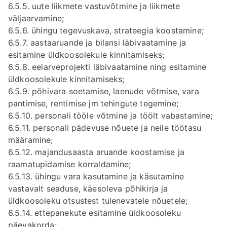
6.5.5. uute liikmete vastuvõtmine ja liikmete
väljaarvamine;
6.5.6. ühingu tegevuskava, strateegia koostamine;
6.5.7. aastaaruande ja bilansi läbivaatamine ja
esitamine üldkoosolekule kinnitamiseks;
6.5.8. eelarveprojekti läbivaatamine ning esitamine
üldkoosolekule kinnitamiseks;
6.5.9. põhivara soetamise, laenude võtmise, vara
pantimise, rentimise jm tehingute tegemine;
6.5.10. personali tööle võtmine ja töölt vabastamine;
6.5.11. personali pädevuse nõuete ja neile töötasu
määramine;
6.5.12. majandusaasta aruande koostamise ja
raamatupidamise korraldamine;
6.5.13. ühingu vara kasutamine ja käsutamine
vastavalt seaduse, käesoleva põhikirja ja
üldkoosoleku otsustest tulenevatele nõuetele;
6.5.14. ettepanekute esitamine üldkoosoleku
päevakorda;