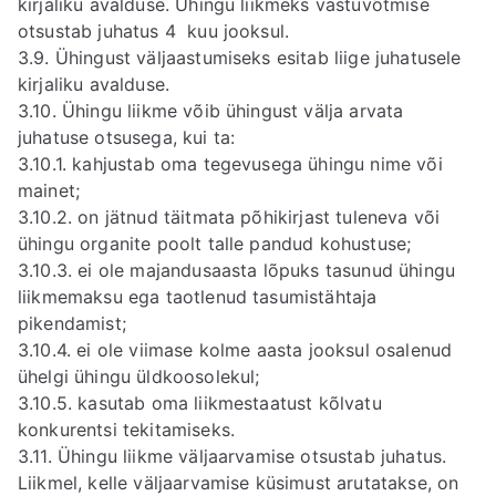
kirjaliku avalduse. Ühingu liikmeks vastuvõtmise
otsustab juhatus 4 kuu jooksul.
3.9. Ühingust väljaastumiseks esitab liige juhatusele
kirjaliku avalduse.
3.10. Ühingu liikme võib ühingust välja arvata
juhatuse otsusega, kui ta:
3.10.1. kahjustab oma tegevusega ühingu nime või
mainet;
3.10.2. on jätnud täitmata põhikirjast tuleneva või
ühingu organite poolt talle pandud kohustuse;
3.10.3. ei ole majandusaasta lõpuks tasunud ühingu
liikmemaksu ega taotlenud tasumistähtaja
pikendamist;
3.10.4. ei ole viimase kolme aasta jooksul osalenud
ühelgi ühingu üldkoosolekul;
3.10.5. kasutab oma liikmestaatust kõlvatu
konkurentsi tekitamiseks.
3.11. Ühingu liikme väljaarvamise otsustab juhatus.
Liikmel, kelle väljaarvamise küsimust arutatakse, on